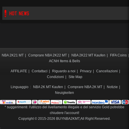
HOT NEWS
NBA 2K21 MT
|
Comprare NBA 2K22 MT
|
NBA 2K22 MT Kaufen
|
FIFA Coins
|
ACNH Items & Bells
AFFILIATE
|
Contattaci
|
Riguardo a noi
|
Privacy
|
Cancellazioni
|
Condizioni
|
Site Map
Linguaggio
:
NBA 2K MT Kaufen
|
Comprare NBA 2K MT
|
Notizie
|
Neuigkeiten
* suggerimenti: l'utilizzo del livellamento illegale e del servizio Gold potrebbe
chiudere l'account!
Copyright © 2015-2026
BUYNBA2KMT
,All Right Reserved.
;