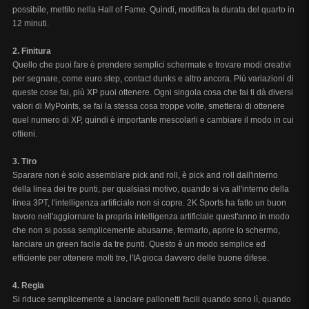
possibile, mettilo nella Hall of Fame. Quindi, modifica la durata del quarto in
12 minuti.
2. Finitura
Quello che puoi fare è prendere semplici schermate e trovare modi creativi
per segnare, come euro step, contact dunks e altro ancora. Più variazioni di
queste cose fai, più XP puoi ottenere. Ogni singola cosa che fai ti dà diversi
valori di MyPoints, se fai la stessa cosa troppe volte, smetterai di ottenere
quel numero di XP, quindi è importante mescolarli e cambiare il modo in cui
ottieni.
3. Tiro
Sparare non è solo assemblare pick and roll, è pick and roll dall'interno
della linea dei tre punti, per qualsiasi motivo, quando si va all'interno della
linea 3PT, l'intelligenza artificiale non si copre. 2K Sports ha fatto un buon
lavoro nell'aggiornare la propria intelligenza artificiale quest'anno in modo
che non si possa semplicemente abusarne, fermarlo, aprire lo schermo,
lanciare un green facile da tre punti. Questo è un modo semplice ed
efficiente per ottenere molti tre, l'IA gioca davvero delle buone difese.
4. Regia
Si riduce semplicemente a lanciare pallonetti facili quando sono lì, quando